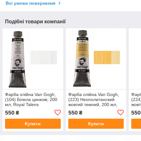
Всі умови повернення
Подібні товари компанії
Фарба олійна Van Gogh,
Фарба олійна Van Gogh,
Фарб
(104) Білила цинкові, 200
(223) Неополитанский
(224
мл, Royal Talens
жовтий темний, 200 мл,
жовт
Royal Talens
Roya
550
550
550
₴
₴
Купити
Купити