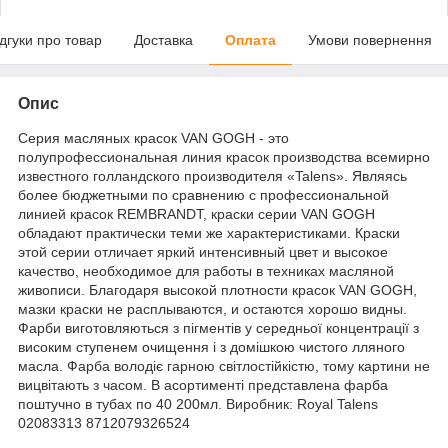
ідгуки про товар
Доставка
Оплата
Умови повернення
Опис
Серия масляных красок VAN GOGH - это
полупрофессиональная линия красок производства всемирно
известного голландского производителя «Talens». Являясь
более бюджетными по сравнению с профессиональной
линией красок REMBRANDT, краски серии VAN GOGH
обладают практически теми же характеристиками. Краски
этой серии отличает яркий интенсивный цвет и высокое
качество, необходимое для работы в техниках масляной
живописи. Благодаря высокой плотности красок VAN GOGH,
мазки краски не расплываются, и остаются хорошо видны.
Фарби виготовляються з пігментів у середньої концентрації з
високим ступенем очищення і з домішкою чистого лляного
масла. Фарба володіє гарною світлостійкістю, тому картини не
вицвітають з часом. В асортименті представлена фарба
поштучно в тубах по 40 200мл. Виробник: Royal Talens
02083313 8712079326524