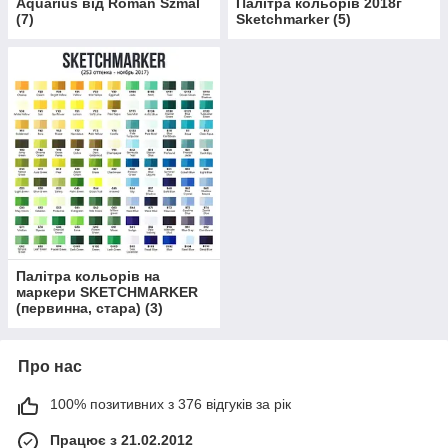
Aquarius від Roman Szmal
Палітра кольорів 2018г
(
7
)
Sketchmarker
(
5
)
Палітра кольорів на
маркери SKETCHMARKER
(первинна, стара)
(
3
)
Про нас
100% позитивних з 376 відгуків за рік
Працює з 21.02.2012