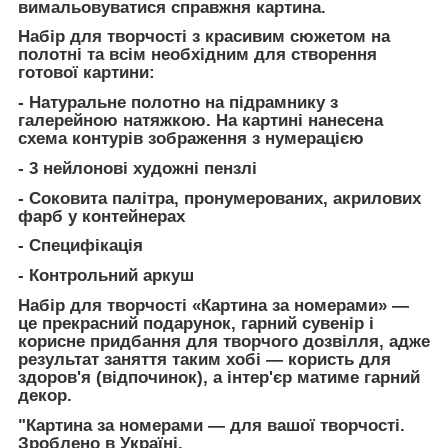
вимальовуватися справжня картина.
Набір для творчості з красивим сюжетом на
полотні та всім необхідним для створення
готової картини:
- Натуральне полотно на підрамнику з
галерейною натяжкою. На картині нанесена
схема контурів зображення з нумерацією
- 3 нейлонові художні пензлі
- Соковита палітра, пронумерованих, акрилових
фарб у контейнерах
- Специфікація
- Контрольний аркуш
Набір для творчості «
Картина за номерами
» —
це прекрасний подарунок, гарний сувенір і
корисне придбання для творчого дозвілля, адже
результат заняття таким хобі — користь для
здоров'я (відпочинок), а інтер'єр матиме гарний
декор.
"
Картина за номерами — для вашої творчості.
Зроблено в Україні.