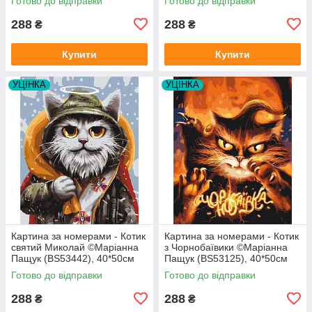
Готово до відправки
Готово до відправки
288
288
₴
₴
Купити
Купити
УЦІНКА
УЦІНКА
Картина за номерами - Котик
Картина за номерами - Котик
святий Миколай ©Маріанна
з Чорнобаївики ©Маріанна
Пащук (BS53442), 40*50см
Пащук (BS53125), 40*50см
без коробки
без коробки
Готово до відправки
Готово до відправки
288
288
₴
₴