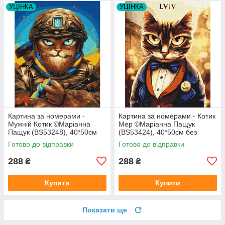
УЦІНКА
УЦІНКА
Картина за номерами -
Картина за номерами - Котик
Мужній Котик ©Маріанна
Мер ©Маріанна Пащук
Пащук (BS53248), 40*50см
(BS53424), 40*50см без
без коробки
коробки
Готово до відправки
Готово до відправки
288
288
₴
₴
Купити
Купити
Показати ще