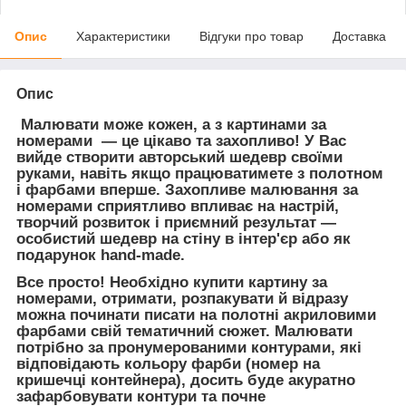
Опис
Характеристики
Відгуки про товар
Доставка
Опис
Малювати може кожен, а з картинами за
номерами — це цікаво та захопливо! У Вас
вийде створити авторський шедевр своїми
руками, навіть якщо працюватимете з полотном
і фарбами вперше. Захопливе
малювання за
номерами
сприятливо впливає на настрій,
творчий розвиток і приємний результат —
особистий шедевр на стіну в інтер'єр або як
подарунок hand-made.
Все просто! Необхідно
купити картину за
номерами
, отримати, розпакувати й відразу
можна починати писати на полотні акриловими
фарбами свій тематичний сюжет. Малювати
потрібно за пронумерованими контурами, які
відповідають кольору фарби (номер на
кришечці контейнера), досить буде акуратно
зафарбовувати контури та почне