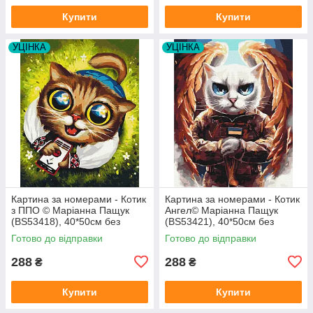
Купити
Купити
УЦІНКА
УЦІНКА
Картина за номерами - Котик
Картина за номерами - Котик
з ППО © Маріанна Пащук
Ангел© Маріанна Пащук
(BS53418), 40*50см без
(BS53421), 40*50см без
коробки
коробки
Готово до відправки
Готово до відправки
288
288
₴
₴
Купити
Купити