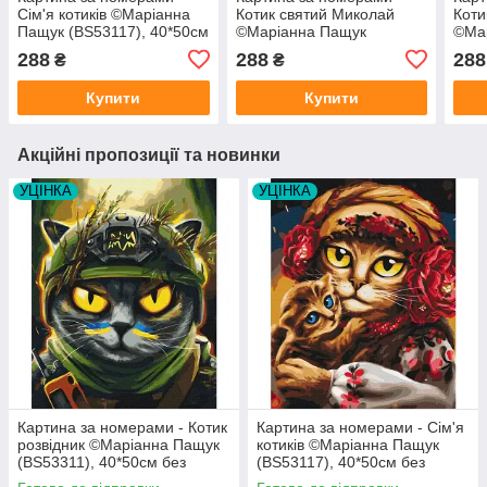
Сім'я котиків ©Маріанна
Котик святий Миколай
Коти
Пащук (BS53117), 40*50см
©Маріанна Пащук
©Ма
без коробки
(BS53442), 40*50см без
(BS5
288
288
288
₴
₴
коробки
коро
Купити
Купити
Акційні пропозиції та новинки
УЦІНКА
УЦІНКА
Картина за номерами - Котик
Картина за номерами - Сім'я
розвідник ©Маріанна Пащук
котиків ©Маріанна Пащук
(BS53311), 40*50см без
(BS53117), 40*50см без
коробки
коробки