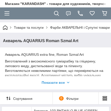
Магазин "KARANDASH" - товари для художників, творчості т
Товари та послуги
Фарби АКВАРЕЛЬНІ і Супутні товари
Акварель AQUARIUS Roman Szmal Art
Акварель AQUARIUS extra fine, Roman Szmal Art
Виготовлений з високоякісного гуміарабіку та гліцерину,
липового меду, дистильованої води та пігменту.
Виготовляється невеликими партіями, що перевіряються на
експлуатаційні якості. Асортимент містить вибір унікальних
тонів, створених виключно Романом Шмалем. Кожна форма
Показати все
заповнюється вручну та маркується акварельним папером.
Відмінно підходить для професіоналів або початківців.
Сортування
0
Фільтри
Акварель 103 PHTHALO BLUE (GREEN