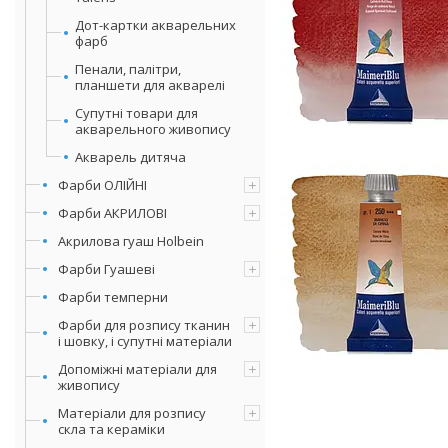
Дот-картки акварельних
фарб
Пенали, палітри,
планшети для акварелі
Супутні товари для
акварельного живопису
Акварель дитяча
Фарби ОЛІЙНІ
Фарби АКРИЛОВІ
Акрилова гуаш Holbein
Фарби Гуашеві
Фарби темперни
Фарби для розпису тканин
і шовку, і супутні матеріали
Допоміжні матеріали для
живопису
Матеріали для розпису
скла та кераміки