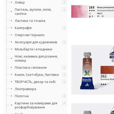
Олівці
Пастель, вугілля, сепія,
сангіна
Ластики та точила
Каліграфія
Спиртові Чорнило
Аксесуари для художників
Мольберти і етюдники
Ножі, килимки для різання,
ножиці
Пластика і ліплення
Книги, Скетчбуки, Листівки
ТВОРЧІСТЬ, декор та хобі
Ліногравюра
Полотна
Картини за номерами для
розфарбовування