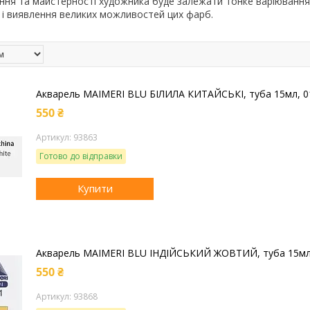
жання та майстерності художника буде залежати тонке варіювання 
і виявлення великих можливостей цих фарб.
Акварель MAIMERI BLU БІЛИЛА КИТАЙСЬКІ, туба 15мл, 0
550 ₴
93863
Готово до відправки
Купити
Акварель MAIMERI BLU ІНДІЙСЬКИЙ ЖОВТИЙ, туба 15мл
550 ₴
93868