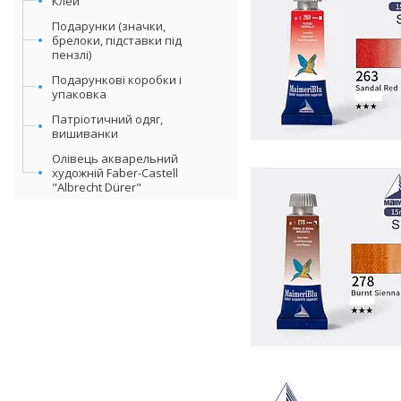
Клей
Подарунки (значки,
брелоки, підставки під
пензлі)
Подарункові коробки і
упаковка
Патріотичний одяг,
вишиванки
Олівець акварельний
художній Faber-Castell
"Albrecht Dürer"