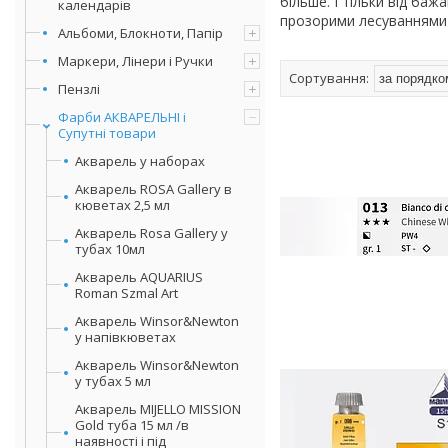
більше. І тільки від ба
календарів
прозорими лесуваннями 
Альбоми, Блокноти, Папір
Маркери, Лінери і Ручки
Пензлі
Фарби АКВАРЕЛЬНІ і
Супутні товари
Акварель у наборах
Акварель ROSA Gallery в
кюветах 2,5 мл
Акварель Rosa Gallery у
тубах 10мл
Акварель AQUARIUS
Roman Szmal Art
Акварель Winsor&Newton
у напівкюветах
Акварель Winsor&Newton
у тубах 5 мл
Акварель MIJELLO MISSION
Gold туба 15 мл /в
наявності і під