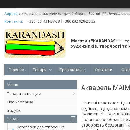
Точка видачи замовлень - вул. Соборна, 10а, оф.22, Петропавлі
+380 (66) 431-37-58
+380 (50) 928-28-32
Магазин "KARANDASH" - т
художників, творчості та х
Головна
Товари
Про компанію
Контакти
Фот
Акварель MAIME
Товари та послуги
Про компанію
Основні властивості дан
відтінків, з додаванням
Відгуки
"Maimeri Blu" має важли
Товар
Головною особливістю ак
створюють бездоганні ко
Заготовки для створення