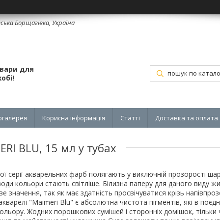
вська Борщагівка, Україна
овари для
обі!
огалерея
Корисна інформація
Статті
Доставка та оплата
RI BLU, 15 мл у тубах
ої серії акварельних фарб полягають у виключній прозорості ша
 води кольори стають світліше. Білизна паперу для даного виду 
ве значення, так як має здатність просвічуватися крізь напівпроз
варелі "Maimeri Blu" є абсолютна чистота пігментів, які в поєдна
льору. Жодних порошкових сумішей і сторонніх домішок, тільки чи