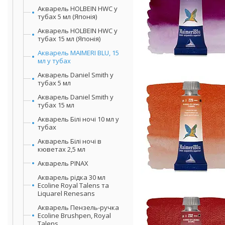
Акварель HOLBEIN HWC у
тубах 5 мл (Японія)
Акварель HOLBEIN HWC у
тубах 15 мл (Японія)
Акварель MAIMERI BLU, 15
мл у тубах
Акварель Daniel Smith у
тубах 5 мл
Акварель Daniel Smith у
тубах 15 мл
Акварель Білі ночі 10 мл у
тубах
Акварель Білі ночі в
кюветах 2,5 мл
Акварель PINAX
Акварель рідка 30 мл
Ecoline Royal Talens та
Liquarel Renesans
Акварель Пензель-ручка
Ecoline Brushpen, Royal
Talens