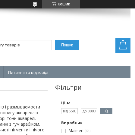
Кошик
Пошук
Питання та відповіді
Фільтри
Ціна
рів і размываемости
живопису аквареллю
орі тони акварелі.
Виробник
нні з гуміарабіком,
сті пігменти і нічого
Maimeri
64