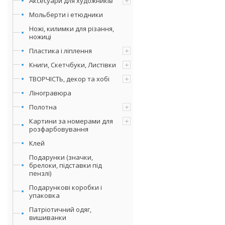
Аксесуари для художників
Мольберти і етюдники
Ножі, килимки для різання,
ножиці
Пластика і ліплення
Книги, Скетчбуки, Листівки
ТВОРЧІСТЬ, декор та хобі
Ліногравюра
Полотна
Картини за номерами для
розфарбовування
Клей
Подарунки (значки,
брелоки, підставки під
пензлі)
Подарункові коробки і
упаковка
Патріотичний одяг,
вишиванки