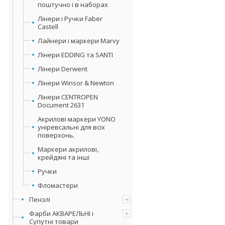
поштучно і в наборах
Лінери і Ручки Faber
Castell
Лайнери і маркери Marvy
Лінери EDDING та SANTI
Лінери Derwent
Лінери Winsor & Newton
Лінери CENTROPEN
Document 2631
Акрилові маркери YONO
уніревсальні для всіх
поверхонь.
Маркери акрилові,
крейдяні та інші
Ручки
Фломастери
Пензлі
Фарби АКВАРЕЛЬНІ і
Супутні товари