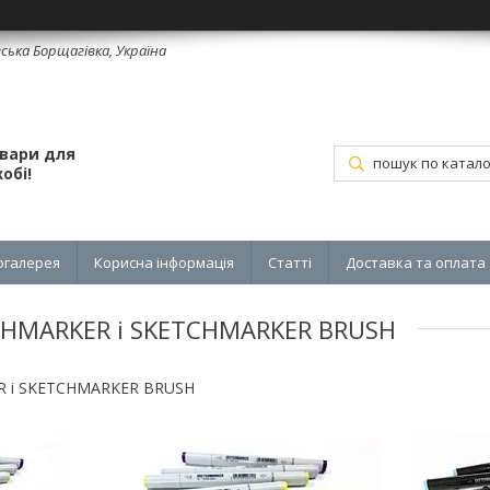
вська Борщагівка, Україна
овари для
обі!
огалерея
Корисна інформація
Статті
Доставка та оплата
CHMARKER і SKETCHMARKER BRUSH
R і SKETCHMARKER BRUSH