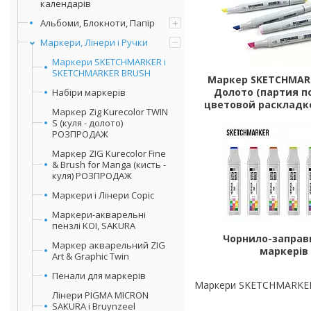
календарів
Альбоми, Блокноти, Папір
Маркери, Лінери і Ручки
Маркери SKETCHMARKER і
SKETCHMARKER BRUSH
Маркер SKETCHMAR
Долото (партия п
Набіри маркерів
цветовой раскладк
Маркер Zig Kurecolor TWIN
S (куля - долото)
РОЗПРОДАЖ
Маркер ZIG Kurecolor Fine
& Brush for Manga (кисть -
куля) РОЗПРОДАЖ
Маркери і Лінери Copic
Маркери-акварельні
пензлі KOI, SAKURA
Чорнило-заправ
Маркер акварельний ZIG
маркерів
Art & Graphic Twin
Пенали для маркерів
Маркери SKETCHMARKER
Лінери PIGMA MICRON
SAKURA і Bruynzeel