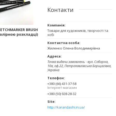
Контакти
KETCHMARKER BRUSH
Товари для художників, творчості та
колірною розкладці)
хобі
Жиленко Олена Володимирівна
Точка видачи замовлень - вул. Соборна,
10а, оф.22, Петропавлівська Борщагівка,
Україна
+380 (66) 431-37-58
Інтернет-магазин
+380 (50) 928-28-32
http://karandashi.in.ua/