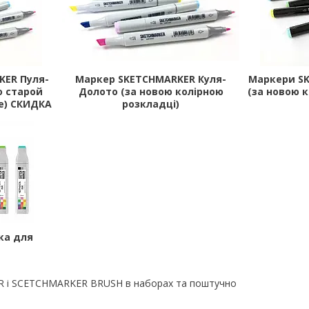
KER Пуля-
Маркер SKETCHMARKER Куля-
Маркери S
о старой
Долото (за новою колірною
(за новою 
е) СКИДКА
розкладці)
ка для
 і SCETCHMARKER BRUSH в наборах та поштучно