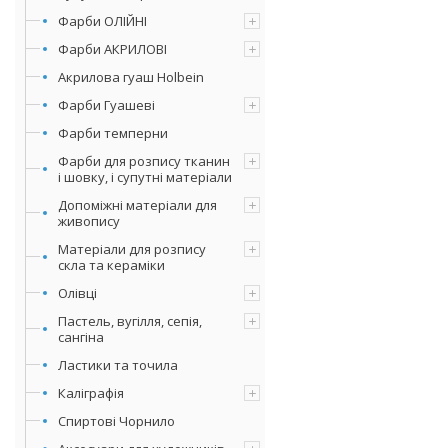
Фарби ОЛІЙНІ
Фарби АКРИЛОВІ
Акрилова гуаш Holbein
Фарби Гуашеві
Фарби темперни
Фарби для розпису тканин
і шовку, і супутні матеріали
Допоміжні матеріали для
живопису
Матеріали для розпису
скла та кераміки
Олівці
Пастель, вугілля, сепія,
сангіна
Ластики та точила
Каліграфія
Спиртові Чорнило