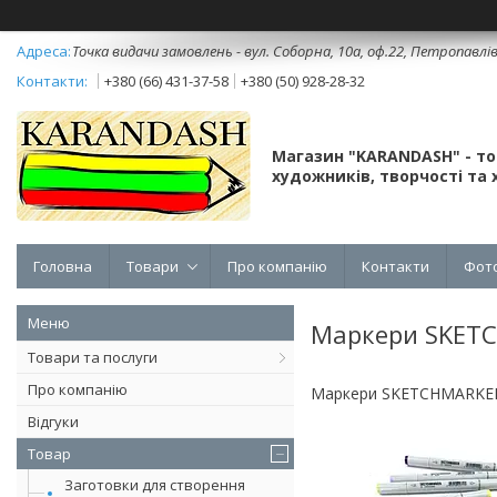
Точка видачи замовлень - вул. Соборна, 10а, оф.22, Петропавлі
+380 (66) 431-37-58
+380 (50) 928-28-32
Магазин "KARANDASH" - т
художників, творчості та х
Головна
Товари
Про компанію
Контакти
Фот
Маркери SKET
Товари та послуги
Про компанію
Маркери SKETCHMARKE
Відгуки
Товар
Заготовки для створення