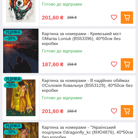
Готово до відправки
201,60
₴
288 ₴
УЦІНКА
Картина за номерами - Кримський міст
–30%
©Mariia Loniuk (BS53396), 40*50см без
коробки
Готово до відправки
187,60
₴
268 ₴
УЦІНКА
Картина за номерами - В надійних обіймах
–30%
©Соломія Ковальчук (BS53129), 40*50см без
коробки
Готово до відправки
201,60
₴
288 ₴
УЦІНКА
Картина за номерами - "Український
–30%
поцілунок ©dragonfly_kc (КНО4876), 40*50см
без коробки