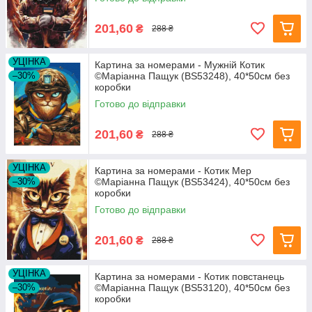
201,60
₴
288 ₴
УЦІНКА
Картина за номерами - Мужній Котик
–30%
©Маріанна Пащук (BS53248), 40*50см без
коробки
Готово до відправки
201,60
₴
288 ₴
УЦІНКА
Картина за номерами - Котик Мер
–30%
©Маріанна Пащук (BS53424), 40*50см без
коробки
Готово до відправки
201,60
₴
288 ₴
УЦІНКА
Картина за номерами - Котик повстанець
–30%
©Маріанна Пащук (BS53120), 40*50см без
коробки