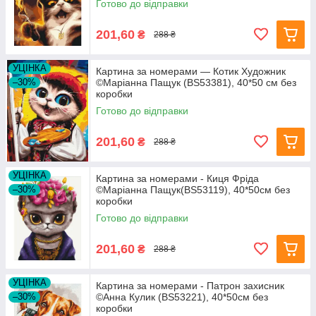
Готово до відправки
201,60
₴
288 ₴
УЦІНКА
Картина за номерами — Котик Художник
–30%
©Маріанна Пащук (BS53381), 40*50 см без
коробки
Готово до відправки
201,60
₴
288 ₴
УЦІНКА
Картина за номерами - Киця Фріда
–30%
©Маріанна Пащук(BS53119), 40*50см без
коробки
Готово до відправки
201,60
₴
288 ₴
УЦІНКА
Картина за номерами - Патрон захисник
–30%
©Анна Кулик (BS53221), 40*50см без
коробки