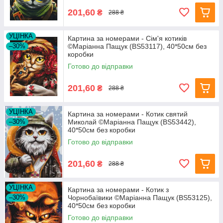
201,60
₴
288 ₴
УЦІНКА
Картина за номерами - Сім'я котиків
–30%
©Маріанна Пащук (BS53117), 40*50см без
коробки
Готово до відправки
201,60
₴
288 ₴
УЦІНКА
Картина за номерами - Котик святий
–30%
Миколай ©Маріанна Пащук (BS53442),
40*50см без коробки
Готово до відправки
201,60
₴
288 ₴
УЦІНКА
Картина за номерами - Котик з
–30%
Чорнобаївики ©Маріанна Пащук (BS53125),
40*50см без коробки
Готово до відправки