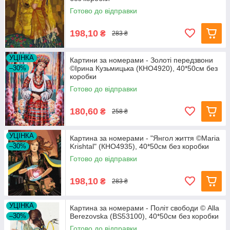
Готово до відправки
198,10
₴
283 ₴
УЦІНКА
Картини за номерами - Золоті передзвони
–30%
©Ірина Кузьмицька (КНО4920), 40*50см без
коробки
Готово до відправки
180,60
₴
258 ₴
УЦІНКА
Картина за номерами - "Янгол життя ©Maria
–30%
Krishtal" (КНО4935), 40*50см без коробки
Готово до відправки
198,10
₴
283 ₴
УЦІНКА
Картина за номерами - Політ свободи © Alla
–30%
Berezovska (BS53100), 40*50см без коробки
Готово до відправки