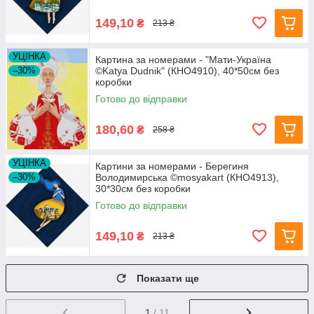
149,10
₴
213 ₴
УЦІНКА
Картина за номерами - "Мати-Україна
–30%
©Katya Dudnik" (КНО4910), 40*50см без
коробки
Готово до відправки
180,60
₴
258 ₴
УЦІНКА
Картини за номерами - Берегиня
–30%
Володимирська ©mosyakart (КНО4913),
30*30см без коробки
Готово до відправки
149,10
₴
213 ₴
Показати ще
1
/ 11