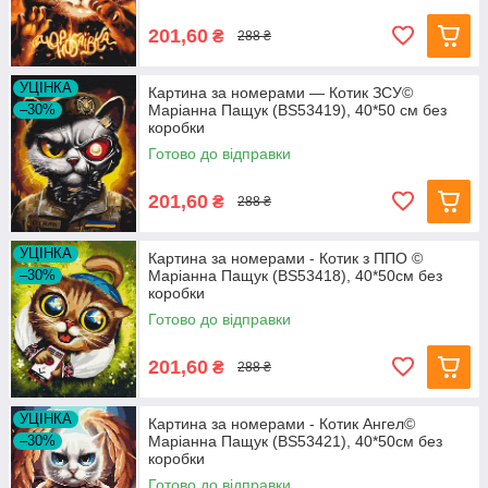
201,60
₴
288 ₴
УЦІНКА
Картина за номерами — Котик ЗСУ©
–30%
Маріанна Пащук (BS53419), 40*50 см без
коробки
Готово до відправки
201,60
₴
288 ₴
УЦІНКА
Картина за номерами - Котик з ППО ©
–30%
Маріанна Пащук (BS53418), 40*50см без
коробки
Готово до відправки
201,60
₴
288 ₴
УЦІНКА
Картина за номерами - Котик Ангел©
–30%
Маріанна Пащук (BS53421), 40*50см без
коробки
Готово до відправки