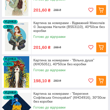
201,60
₴
288 ₴
УЦІНКА
Картина за номерами - Відважний Миколаїв
–30%
© Захарова Наталія (BS53110), 40*50см без
коробки
Готово до відправки
201,60
₴
288 ₴
УЦІНКА
Картина за номерами - "Вільна душа"
–30%
(КНО5051), 40*50см без коробки
Готово до відправки
198,10
₴
283 ₴
УЦІНКА
Картина за номерами - "Берегиня
–30%
Софіївська ©mosyakart" (КНО4916), 30*30см
без коробки
Готово до відправки